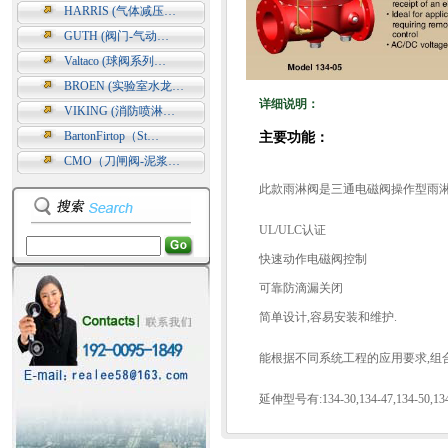
HARRIS (气体减压…
GUTH (阀门-气动…
Valtaco (球阀系列…
BROEN (实验室水龙…
详细说明：
VIKING (消防喷淋…
BartonFirtop（St…
主要功能：
CMO（刀闸阀-泥浆…
此款雨淋阀是三通电磁阀操作型雨淋控
UL/ULC认证
快速动作电磁阀控制
可靠防滴漏关闭
简单设计,容易安装和维护.
能根据不同系统工程的应用要求,组合
延伸型号有:134-30,134-47,134-50,134-56