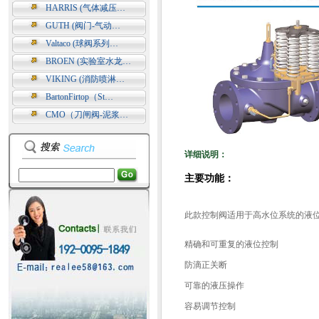
HARRIS (气体减压…
GUTH (阀门-气动…
Valtaco (球阀系列…
BROEN (实验室水龙…
VIKING (消防喷淋…
BartonFirtop（St…
CMO（刀闸阀-泥浆…
详细说明：
主要功能：
此款控制阀适用于高水位系统的液
精确和可重复的液位控制
防滴正关断
可靠的液压操作
容易调节控制