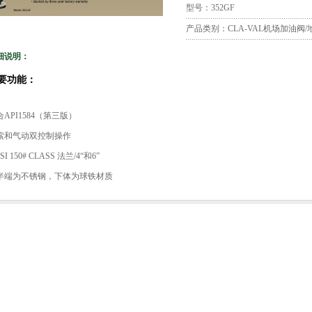
型号：352GF
产品类别：CLA-VAL机场加油阀/
细说明：
要功能：
合API1584（第三版）
索和气动双控制操作
SI 150# CLASS 法兰/4“和6”
半端为不锈钢，下体为球铁材质