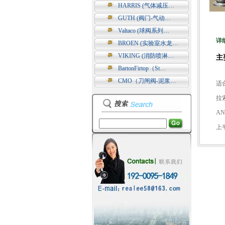
HARRIS (气体减压…
GUTH (阀门-气动…
Valtaco (球阀系列…
详
BROEN (实验室水龙…
VIKING (消防喷淋…
主
BartonFirtop（St…
CMO（刀闸阀-泥浆…
适
拉
AN
上