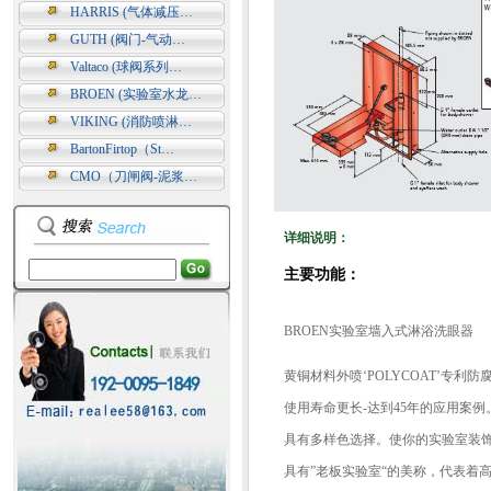
HARRIS (气体减压…
GUTH (阀门-气动…
Valtaco (球阀系列…
BROEN (实验室水龙…
VIKING (消防喷淋…
BartonFirtop（St…
CMO（刀闸阀-泥浆…
详细说明：
主要功能：
BROEN实验室墙入式淋浴洗眼器
黄铜材料外喷‘POLYCOAT’专利防
使用寿命更长-达到45年的应用案例
具有多样色选择。使你的实验室装
具有”老板实验室“的美称，代表着